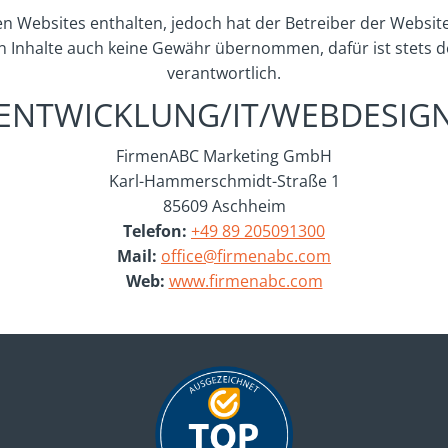
n Websites enthalten, jedoch hat der Betreiber der Website k
n Inhalte auch keine Gewähr übernommen, dafür ist stets der
verantwortlich.
ENTWICKLUNG/IT/WEBDESIG
FirmenABC Marketing GmbH
Karl-Hammerschmidt-Straße 1
85609 Aschheim
Telefon:
+49 89 205091300
Mail:
office@firmenabc.com
Web:
www.firmenabc.com