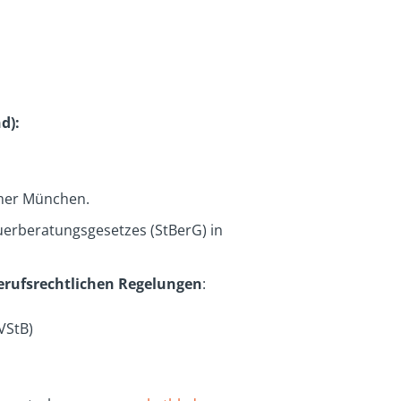
d):
mmer München.
erberatungsgesetzes (StBerG) in
erufsrechtlichen
Regelungen
:
VStB)